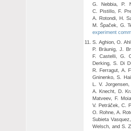
G. Nebbia, P. N
C. Pistillo, F. P
A. Rotondi, H. S
M. Špaček, G. Te
experiment comm
S. Aghion, O. Ahl
P. Bräunig, J. B
F. Castelli, G. 
Derking, S. Di D
R. Ferragut, A. 
Gninenko, S. Hai
L. V. Jorgensen,
A. Knecht, D. Kr
Matveev, F. Moia
V. Petráček, C. P
O. Rohne, A. Roto
Subieta Vasquez,
Welsch, and S. Z