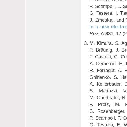
P. Scampoli, L. S
G. Testera, I. Ti
J. Zmeskal, and 
in a new electros
Rev.
A
831
, 12 (
M. Kimura, S. Agh
P. Bräunig, J. B
F. Castelli, G. C
A. Demetrio, H. 
R. Ferragut, A. 
Gninenko, S. Ha
A. Kellerbauer, 
S. Mariazzi, V
M. Oberthaler, N.
F. Prelz, M. P
S. Rosenberger,
P. Scampoli, F. S
G. Testera, E. 