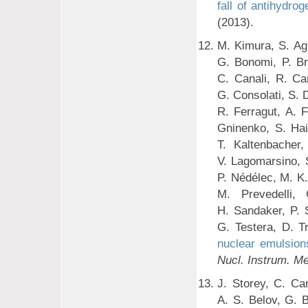
fall of antihydro
(2013).
M. Kimura, S. Agh
G. Bonomi, P. Br
C. Canali, R. Car
G. Consolati, S. 
R. Ferragut, A. 
Gninenko, S. Hai
T. Kaltenbacher
V. Lagomarsino, S
P. Nédélec, M. K. 
M. Prevedelli,
H. Sandaker, P. 
G. Testera, D. T
nuclear emulsion
Nucl. Instrum. M
J. Storey, C. Can
A. S. Belov, G. 