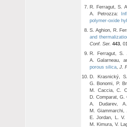
R. Ferragut, S. 
A. Petrozza:
In
polymer-oxide hyb
S. Aghion, R. Fer
and thermalizati
Conf. Ser.
443
, 0
R. Ferragut, S.
A. Galarneau, 
porous silica
,
J. 
D. Krasnický, S
G. Bonomi, P. Br
M. Caccia, C. Ca
D. Comparat, G. C
A. Dudarev, A.
M. Giammarchi, 
E. Jordan, L. V.
M. Kimura, V. Lag