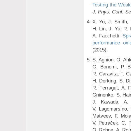
Testing the Weak
J. Phys. Conf. Se
X. Yu, J. Smith, 
H. Lin, J. Yu, R.
A. Facchetti:
Spr
performance oxid
(2015).
S. Aghion, O. Ahlé
G. Bonomi, P. Br
R. Caravita, F. Ca
H. Derking, S. Di
R. Ferragut, A. 
Gninenko, S. Haid
J. Kawada, A. 
V. Lagomarsino, 
Matveev, F. Moia
V. Petràček, C. P
O. Rohne, A. Roto