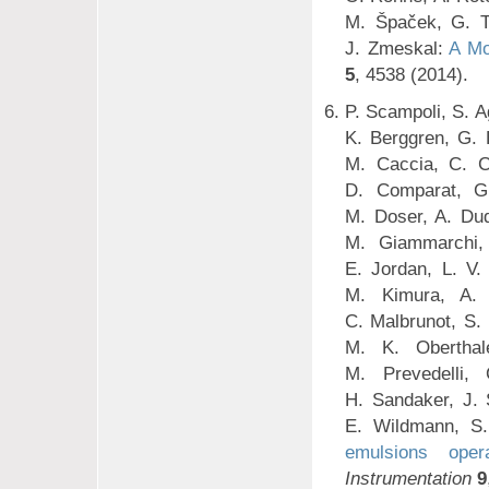
M. Špaček, G. T
J. Zmeskal:
A Mo
5
, 4538 (2014).
P. Scampoli, S. Ag
K. Berggren, G. 
M. Caccia, C. Ca
D. Comparat, G.
M. Doser, A. Dud
M. Giammarchi, 
E. Jordan, L. V.
M. Kimura, A. 
C. Malbrunot, S. 
M. K. Oberthale
M. Prevedelli,
H. Sandaker, J. 
E. Wildmann, S.
emulsions ope
Instrumentation
9