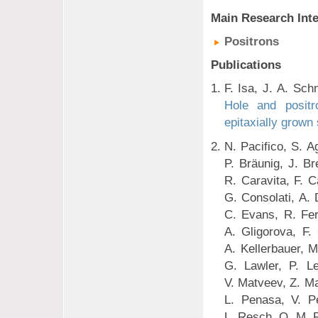
Main Research Inte
Positrons
Publications
F. Isa, J. A. Sch
Hole and positr
epitaxially grown 
N. Pacifico, S. A
P. Bräunig, J. B
R. Caravita, F. C
G. Consolati, A. 
C. Evans, R. Fer
A. Gligorova, F.
A. Kellerbauer, 
G. Lawler, P. Le
V. Matveev, Z. Ma
L. Penasa, V. Pet
L. Resch, O. M. R