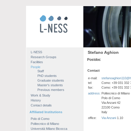
Stefano Aghion
L-NESS
Research Groups
Postdoc
Facilities
People
Contact
Staff
PhD students
e-mail:
stefanoaghion110@h
Graduate students
tel:
Como: +39 031 332 
Master's students
fax:
Como: +39 031 332 
Previous members
address:
Politecnico di Milano
Work & Study
Polo di Como
History
Via Anzani 42
Contact details
22100 Como
Affiliated Institutions
Italy
office:
Via Anzani
1.10
Polo di Como
Politecnico di Milano
Università Milano Bicocca