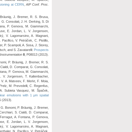
sioning at CERN
,
AIP Conf. Proc.
 Bräunig, J. Bremer, R. S. Brusa,
, G. Consolati, J. H. Derking, S. Di
ntana, P. Genova, M. Giammarchi,
use, E. Jordan, L. V. Jorgensen,
cký, V. Lagomarsino, A. Magnani,
acifico, V. Petráček, C. Pistillo,
r, P. Scampoli, A. Sosa, J. Storey,
sch, and S. Zavatarelli:
Prospects
 Instrumentation
8
, P08013 (2013).
nomi, P. Bräunig, J. Bremer, R. S.
. Cialdi, D. Comparat, G. Consolati,
Fontana, P. Genova, M. Giammarchi,
. V. Jorgensen, T. Kaltenbacher,
 V. A. Matveev, F. Merkt, F. Moia,
 Prelz, M. Prevedelli, C. Regenfus,
 A. Subieta Vasquez, M. Špaček,
ear emulsions with 1 μm spatial
5 (2013).
v, G. Bonomi, P. Bräunig, J. Bremer,
Cerchiari, S. Cialdi, D. Comparat,
 Ferragut, A. Fontana, P. Genova,
se, E. Jordan, L. V. Jorgensen,
cký, V. Lagomarsino, A. Magnani,
rthaler, N. Pacifico, V. Petráček,