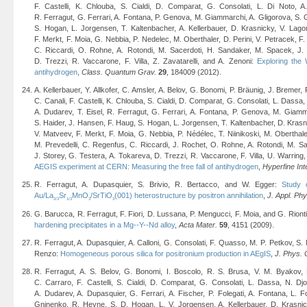
F. Castelli, K. Chlouba, S. Cialdi, D. Comparat, G. Consolati, L. Di Noto, A.
R. Ferragut, G. Ferrari, A. Fontana, P. Genova, M. Giammarchi, A. Gligorova, S. 
S. Hogan, L. Jorgensen, T. Kaltenbacher, A. Kellerbauer, D. Krasnicky, V. Lago
F. Merkt, F. Moia, G. Nebbia, P. Nedelec, M. Oberthaler, D. Perini, V. Petracek, F.
C. Riccardi, O. Rohne, A. Rotondi, M. Sacerdoti, H. Sandaker, M. Spacek, J. 
D. Trezzi, R. Vaccarone, F. Villa, Z. Zavatarelli, and A. Zenoni:
Exploring the
antihydrogen
,
Class. Quantum Grav.
29
, 184009 (2012).
A. Kellerbauer, Y. Allkofer, C. Amsler, A. Belov, G. Bonomi, P. Bräunig, J. Bremer,
C. Canali, F. Castelli, K. Chlouba, S. Cialdi, D. Comparat, G. Consolati, L. Dassa,
A. Dudarev, T. Eisel, R. Ferragut, G. Ferrari, A. Fontana, P. Genova, M. Giamm
S. Haider, J. Hansen, F. Haug, S. Hogan, L. Jorgensen, T. Kaltenbacher, D. Krasn
V. Matveev, F. Merkt, F. Moia, G. Nebbia, P. Nédélec, T. Niinikoski, M. Oberthaler
M. Prevedelli, C. Regenfus, C. Riccardi, J. Rochet, O. Rohne, A. Rotondi, M. S
J. Storey, G. Testera, A. Tokareva, D. Trezzi, R. Vaccarone, F. Villa, U. Warring,
AEGIS experiment at CERN: Measuring the free fall of antihydrogen
,
Hyperfine Int
R. Ferragut, A. Dupasquier, S. Brivio, R. Bertacco, and W. Egger:
Study o
Au/La
Sr
MnO
/SrTiO
(001) heterostructure by positron annihilation
,
J. Appl. Phy
2/3
1/3
3
3
G. Barucca, R. Ferragut, F. Fiori, D. Lussana, P. Mengucci, F. Moia, and G. Riont
hardening precipitates in a Mg--Y--Nd alloy
,
Acta Mater.
59
, 4151 (2009).
R. Ferragut, A. Dupasquier, A. Calloni, G. Consolati, F. Quasso, M. P. Petkov, S.
Renzo:
Homogeneous porous silica for positronium production in AEgIS
,
J. Phys. 
R. Ferragut, A. S. Belov, G. Bonomi, I. Boscolo, R. S. Brusa, V. M. Byakov, L
C. Carraro, F. Castelli, S. Cialdi, D. Comparat, G. Consolati, L. Dassa, N. D
A. Dudarev, A. Dupasquier, G. Ferrari, A. Fischer, P. Folegati, A. Fontana, L.
Gninenko, R. Heyne, S. D. Hogan, L. V. Jorgensen, A. Kellerbauer, D. Krasni