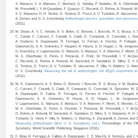
S. Mariazzi, V. A. Matveev, C. Morhard, G. Nebbia, P. Nedelec, M. K. Oberthaler,
M. Prevedelli, I. Y. Al-Qaradawi, F. Quasso, C. Riccardi, O. Rohne, A. Rotondi, M.
S. V. Stepanov, H. H. Stroke, G. Testera, D. Trezzi, A. V. Turbabin, R. Vaccarone, F
A. Zenoni, and D. S. Zvezhinskij:
Antihydrogen physics: gravitation and spectrosc
(2011).
M. Doser, A. Y, C. Amsler, A. S. Belov, G. Bonomi, I. Boscolo, R. S. Brusa, V. 
C. Canali, C. Carraro, F. Castelli, S. Cialdi, D. Comparat, G. Consolati, L. D
A. Dudarev, A. Dupasquier, R. Ferragut, G. Ferrari, A. Fischer, P. Folegat
Giammarchi, S. N. Gninenko, F. Haupert, R. Heyne, S. D. Hogan, L. W. Jorgensen,
D. Krasnicky, V. Lagomarsino, G. Manuzio, S. Mariazzi, V. A. Matveev, F. Merkt, 
M. K. Oberthaler, D. Perini, V. Petracek, F. Prelz, M. Prevedelli, I. Y. Al-Q
C. Riccardi, O. Rohne, A. Rotondi, M. Sacerdoti, H. Sandaker, D. Sillou, S. V. 
G. Testera, D. Trezzi, A. V. Turbabin, R. Vaccarone, F. Villa, H. Walters, U. Warr
D. S. Zvezhinskij:
Measuring the fall of antihydrogen: the AEgIS experiment 
(2011).
M. G. Giammarchi, A. S. Belov, G. Bonomi, I. Boscolo, R. S. Brusa, V. M. Byakov, 
C. Carraro, F. Castelli, S. Cialdi, D. Comparat, G. Consolati, N. Djourelov, M.
A. Dupasquier, D. Fabris, R. Ferragut, G. Ferrari, A. Fischer, P. Folegati
Giammarchi, S. N. Gninenko, R. Heyne, S. D. Hogan, L. W. Jorgensen, 
V. Lagomarsino, G. Manuzio, S. Mariazzi, V. A. Matveev, F. Merkt, S. Moretto, C
M. K. Oberthaler, D. Perini, S. Pesente, V. Petracek, M. Prevedelli, I. Y. Al-
O. Rohne, A. Rotondi, M. Sacerdoti, H. Sandaker, D. Sillou, S. V. Stepanov, H. H. S
Turbanin, G. Viesti, F. Villa, H. Walters, U. Warring, S. Zavatarelli, A. Zenoni, and 
Measuring antihydrogen fall.In V. A. Kostelecký (ed.),
Proceedings of the Fi
Symmetry
. World Scientific Publishing. Singapore (2011).
F. Moia, R. Ferragut, A. Calloni, A. Dupasquier, C. E. Macchi, A. Somoza, and J. 