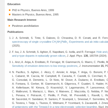
Education
PhD in Physics, Buenos Aires, 1999
Masters in Physics, Buenos Aires, 1995
Main Research Interest
Positron annihilation
Publications
J. A. Schmidt, S. Tinte, S. Dalosto, D. Chrastina, D. R. Ceratti, and R. Fer
spectroscopy of single crystalline CH
NH
PbBr
: Experiments and ab initio calcula
3
3
3
(2025).
F. Isa, J. A. Schmidt, S. Aghion, E. Napolitani, G. Isella, and R. Ferragut:
Hole and 
and p-type dopants in epitaxially grown silicon
,
J. Appl. Phys.
135
, 165704 (2024).
L. Anzi, A. Ariga, A. Ereditato, R. Ferragut, M. Giammarchi, G. Maero, C. Pistillo,
Sensitivity of emulsion detectors to low energy positrons
,
J. Instrumentation
15
, P
N. Pacifico, S. Aghion, J. Alozy, C. Amsler, A. Ariga, T. Ariga, G. Bonomi, P.
L. Cabaret, M. Caccia, M. Campbell, R. Caravita, F. Castelli, G. Cerchiari, K.
G. Consolati, A. Demetrio, L. Di Noto, M. Doser, A. Dudarev, A. Ereditato, 
A. Fontana, S. Gerber, M. Giammarchi, A. Gligorova, F. Guatieri, S. Haider, H
A. Kellerbauer, M. Kimura, D. Krasnickýl, V. Lagomarsino, P. Lansonneur, G
C. Malbrunot, S. Mariazzi, L. Marx, V. Matveev, Z. Mazzotta, G. Nebbia, P. Ne
L. Penasa, V. Petracek, C. Pistillo, F. Prelz, M. Prevedelli, L. Ravelli, L.
M. Sacerdoti, H. Sandaker, R. Santoro, P. Scampoli, L. Smestad, F. Sorrentino, M.
G. Testera, I. Tietje, L. Tlustos, E. Widmann, P. Yzombard, S. Zavatarelli, J. Zme
of antiprotons with the Timepix3 in a new electrostatic selection beamline
,
Nucl. I