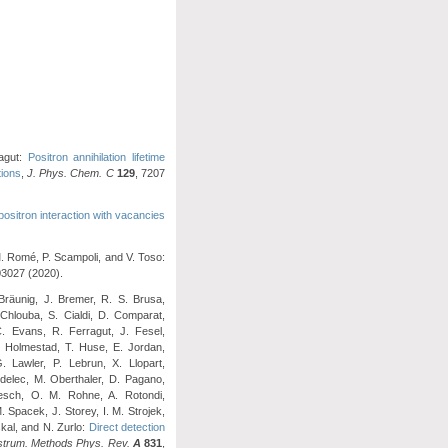
ragut:
Positron annihilation lifetime
tions
,
J. Phys. Chem. C
129
, 7207
positron interaction with vacancies
 M. Romé, P. Scampoli, and V. Toso:
03027 (2020).
 Bräunig, J. Bremer, R. S. Brusa,
 Chlouba, S. Cialdi, D. Comparat,
C. Evans, R. Ferragut, J. Fesel,
. Holmestad, T. Huse, E. Jordan,
. Lawler, P. Lebrun, X. Llopart,
delec, M. Oberthaler, D. Pagano,
 Resch, O. M. Rohne, A. Rotondi,
 Spacek, J. Storey, I. M. Strojek,
skal, and N. Zurlo:
Direct detection
nstrum. Methods Phys. Rev.
A
831
,