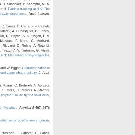
di, H. Sandaker, P. Scampoli, M. A.
relli:
Particle tracking at 4 K: The
gravity experiment
,
Nucl. Instrum.
. Canali, C. Carraro, F. Castelli,
Dudarev, A. Dupasquier, D. Fabris,
nko, R. Heyne, S. D. Hogan, L. V.
. Matveev, F. Merkt, G. Morhard,
C. Riccardi, O. Rohne, A. Rotondi,
 Trezzi, A. V. Turbanin, G. Viesti,
RN: Measuring antihydrogen fall
,
i, and W. Egger:
Characterization of
nced vapor phase epitaxy
,
J. Appl.
. Kumar, C. Bertarelli, A. Abrusci,
 C. Melis, G. Malloci, A. Mattoni,
f polymer--oxide hybrid solar cells
,
u--Mg alloys
,
Physica B
407
, 2676
oduction of positronium in porous
 Burkhart, L. Cabaret, C. Canali,