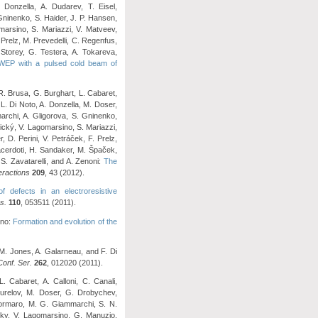
 Donzella, A. Dudarev, T. Eisel,
Gninenko, S. Haider, J. P. Hansen,
marsino, S. Mariazzi, V. Matveev,
 Prelz, M. Prevedelli, C. Regenfus,
Storey, G. Testera, A. Tokareva,
 WEP with a pulsed cold beam of
 R. Brusa, G. Burghart, L. Cabaret,
 L. Di Noto, A. Donzella, M. Doser,
archi, A. Gligorova, S. Gninenko,
ický, V. Lagomarsino, S. Mariazzi,
, D. Perini, V. Petráček, F. Prelz,
acerdoti, H. Sandaker, M. Špaček,
 S. Zavatarelli, and A. Zenoni:
The
eractions
209
, 43 (2012).
f defects in an electroresistive
s.
110
, 053511 (2011).
ino:
Formation and evolution of the
 M. Jones, A. Galarneau, and F. Di
Conf. Ser.
262
, 012020 (2011).
. Cabaret, A. Calloni, C. Canali,
jourelov, M. Doser, G. Drobychev,
 Formaro, M. G. Giammarchi, S. N.
cky, V. Lagomarsino, G. Manuzio,