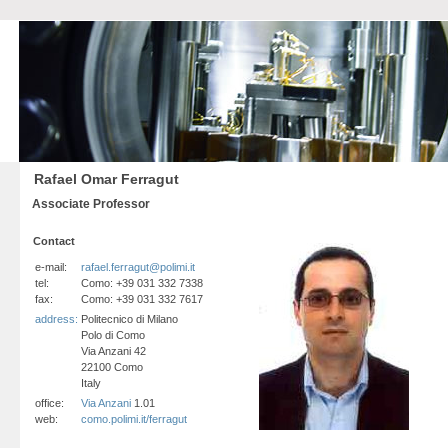
Rafael Omar Ferragut
Associate Professor
Contact
e-mail:
rafael.ferragut@polimi.it
tel:
Como: +39 031 332 7338
fax:
Como: +39 031 332 7617
address:
Politecnico di Milano
Polo di Como
Via Anzani 42
22100 Como
Italy
office:
Via Anzani
1.01
web:
como.polimi.it/ferragut