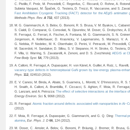
C. Pistillo, F. Prelz, M. Prevedelli, C. Regenfus, C. Riccardi, O. Rohne, A. Roton
Subieta Vasquez, M. Špaček, G. Testera, D. Trezzi, R. Vaccarone, and S. Zavata
Fast Annihilation Cryogenic Tracking (FACT) detector for the AEgIS antimatter 
Methods Phys. Rev.
A
732
, 437 (2013).
M. G. Giammarchi, A. S. Belov, G. Bonomi, R. S. Brusa, V. M. Byakov, L. Cabaret, C
S. Cialdi, D. Comparat, G. Consolati, N. Djourelov, M. Doser, G. Drobychev, A. 
R. Ferragut, G. Ferrari, A. Fischer, A. Fontana, M. G. Giammarchi, S. N. Gnine
Jorgensen, A. Kellerbauer, D. Krasnicky, V. Lagomarsino, S. Mariazzi, V. A
G. Nebbia, P. Nedelec, M. K. Oberthaler, D. Perini, V. Petracek, M. Prevedelli, 
M. Sacerdoti, H. Sandaker, D. Sillou, S. V. Stepanov, H. H. Stroke, G. Testera, D.
F. Villa, U. Warring, S. Zavatarelli, A. Zenoni, and D. S. Zvezhinskij:
AEGIS at CE
Few-Body Syst.
54
, 779 (2013).
A. Calloni, R. Ferragut, A. Dupasquier, H. von Känel, A. Guiller, A. Rutz, L. Ravell
vacancy-type defects in heteroepitaxial GaN grown by low-energy plasma-enha
Phys.
112
, 024510 (2012).
E. V. Canesi, M. Binda, A. Abate, S. Guarnera, L. Moretti, V. D'Innocenzo, R. S. S
H. Snaith, A. Calloni, A. Brambilla, F. Ciccacci, S. Aghion, F. Moia, R. Ferragut,
G. Lanzani, and A. Petrozza:
The effect of selective interactions at the interface o
Energy Environ. Sci.
5
, 9068 (2012).
R. Ferragut:
Atomic fraction around defects associated with nanoparticles in Al--C
(2012).
F. Moia, R. Ferragut, A. Dupasquier, G. Giammarchi, and G. Q. Ding:
Thermal pr
alumina
,
Eur. Phys. J. D
66
, 124 (2012).
M. Doser, C. Amsler, A. Belov, G. Bonomi, P. Bräunig, J. Bremer, R. Brusa, G.