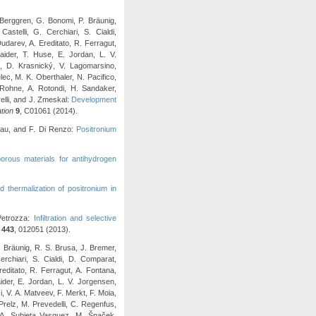
. Berggren, G. Bonomi, P. Bräunig,
stelli, G. Cerchiari, S. Cialdi,
udarev, A. Ereditato, R. Ferragut,
ider, T. Huse, E. Jordan, L. V.
t, D. Krasnický, V. Lagomarsino,
ec, M. K. Oberthaler, N. Pacifico,
. Rohne, A. Rotondi, H. Sandaker,
elli, and J. Zmeskal:
Development
tion
9
, C01061 (2014).
neau, and F. Di Renzo:
Positronium
rous materials for antihydrogen
d thermalization of positronium in
 Petrozza:
Infiltration and selective
443
, 012051 (2013).
. Bräunig, R. S. Brusa, J. Bremer,
erchiari, S. Cialdi, D. Comparat,
editato, R. Ferragut, A. Fontana,
der, E. Jordan, L. V. Jorgensen,
, V. A. Matveev, F. Merkt, F. Moia,
 Prelz, M. Prevedelli, C. Regenfus,
 A. Subieta Vasquez, M. Špaček,