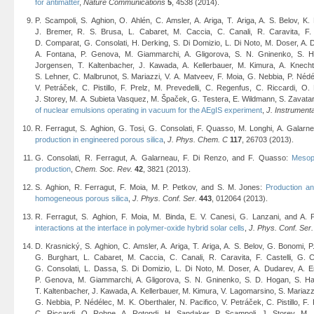
for antimatter
,
Nature Communications
5
, 4538 (2014).
P. Scampoli, S. Aghion, O. Ahlén, C. Amsler, A. Ariga, T. Ariga, A. S. Belov, K
J. Bremer, R. S. Brusa, L. Cabaret, M. Caccia, C. Canali, R. Caravita, F. Ca
D. Comparat, G. Consolati, H. Derking, S. Di Domizio, L. Di Noto, M. Doser, A. D
A. Fontana, P. Genova, M. Giammarchi, A. Gligorova, S. N. Gninenko, S. Ha
Jorgensen, T. Kaltenbacher, J. Kawada, A. Kellerbauer, M. Kimura, A. Knech
S. Lehner, C. Malbrunot, S. Mariazzi, V. A. Matveev, F. Moia, G. Nebbia, P. Nédél
V. Petráček, C. Pistillo, F. Prelz, M. Prevedelli, C. Regenfus, C. Riccardi, O
J. Storey, M. A. Subieta Vasquez, M. Špaček, G. Testera, E. Wildmann, S. Zavatar
of nuclear emulsions operating in vacuum for the AEgIS experiment
,
J. Instrumenta
R. Ferragut, S. Aghion, G. Tosi, G. Consolati, F. Quasso, M. Longhi, A. Galar
production in engineered porous silica
,
J. Phys. Chem. C
117
, 26703 (2013).
G. Consolati, R. Ferragut, A. Galarneau, F. Di Renzo, and F. Quasso:
Mesopo
production
,
Chem. Soc. Rev.
42
, 3821 (2013).
S. Aghion, R. Ferragut, F. Moia, M. P. Petkov, and S. M. Jones:
Production an
homogeneous porous silica
,
J. Phys. Conf. Ser.
443
, 012064 (2013).
R. Ferragut, S. Aghion, F. Moia, M. Binda, E. V. Canesi, G. Lanzani, and A.
interactions at the interface in polymer-oxide hybrid solar cells
,
J. Phys. Conf. Ser.
D. Krasnický, S. Aghion, C. Amsler, A. Ariga, T. Ariga, A. S. Belov, G. Bonomi, P
G. Burghart, L. Cabaret, M. Caccia, C. Canali, R. Caravita, F. Castelli, G. C
G. Consolati, L. Dassa, S. Di Domizio, L. Di Noto, M. Doser, A. Dudarev, A. Er
P. Genova, M. Giammarchi, A. Gligorova, S. N. Gninenko, S. D. Hogan, S. Hai
T. Kaltenbacher, J. Kawada, A. Kellerbauer, M. Kimura, V. Lagomarsino, S. Mariazzi
G. Nebbia, P. Nédélec, M. K. Oberthaler, N. Pacifico, V. Petráček, C. Pistillo, F.
C. Riccardi, O. Rohne, A. Rotondi, H. Sandaker, P. Scampoli, J. Storey, M.