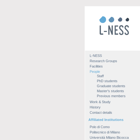
L-NESS
Research Groups
Facilities
People
Staff
PhD students
Graduate students
Master's students
Previous members
Work & Study
History
Contact details
Affiliated Institutions
Polo di Como
Politecnico di Milano
Università Milano Bicocca