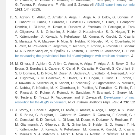
G. Testera, R. Vaccarone, F. Villa, and S. Zavatarelli:
AEgIS experiment commis
1521
, 144 (2013).
S. Aghion, O. Ahlén, C. Amsler, A. Ariga, T. Ariga, A. S. Belov, G. Bonomi, P.
L. Cabaret, C. Canali, R. Caravita, F. Castelli, G. Cerchiari, S. Cialdi, D. Comparat
Domizio, L. Di Noto, M. Doser, A. Dudarev, A. Ereditato, R. Ferragut, A. Fo
A. Gligorova, S. N. Gninenko, S. Haider, J. Harasimovicz, S. D. Hogan, T. H
T. Kaltenbacher, J. Kawada, A. Kellerbauer, M. Kimura, A. Knecht, D. Krasni
S. Mariazzi, V. A. Matveev, F. Moia, G. Nebbia, P. Nédélec, M. K. Oberthaler, N. P
F. Prelz, M. Prevedelli, C. Regenfus, C. Riccardi, O. Rohne, A. Rotondi, H. Sandake
M. A. Subieta Vasquez, M. Špaček, G. Testera, D. Trezzi, R. Vaccarone, C. P. Wel
for measuring the gravitational free-fall of antihydrogen with emulsion detectors
,
J.
M. Kimura, S. Aghion, O. Ahlén, C. Amsler, A. Ariga, T. Ariga, A. S. Belov, G. Bo
Brusa, G. Burghart, L. Cabaret, C. Canali, R. Caravita, F. Castelli, G. Cerchiari, S
S. Di Domizio, L. Di Noto, M. Doser, A. Dudarev, A. Ereditato, R. Ferragut, A. 
A. Gligorova, S. N. Gninenko, S. Haider, S. D. Hogan, T. Huse, E. Jordan, L
J. Kawada, A. Kellerbauer, A. Knecht, D. Krasnický, V. Lagomarsino, S. Mariazzi,
G. Nebbia, P. Nédélec, M. K. Oberthaler, N. Pacifico, V. Petráček, C. Pistillo, F.
C. Riccardi, O. Rohne, A. Rotondi, H. Sandaker, P. Scampoli, J. Storey, M.
G. Testera, D. Trezzi, R. Vaccarone, and S. Zavatarelli:
Development of nucl
resolution for the AEgIS experiment
,
Nucl. Instrum. Methods Phys. Rev.
A
732
, 32
J. Storey, C. Canali, S. Aghion, O. Ahlén, C. Amsler, A. Ariga, T. Ariga, A. S. Belo
R. S. Brusa, G. Burghart, L. Cabaret, M. Carante, R. Caravita, F. Castelli, G. 
G. Consolati, S. Di Domizio, L. Di Noto, M. Doser, A. Dudarev, A. Ereditato, R.
M. Giammarchi, A. Gligorova, S. N. Gninenko, S. Haider, S. D. Hogan, T. Hu
T. Kaltenbacher, J. Kawada, A. Kellerbauer, M. Kimura, A. Knecht, D. Krasni
S. Mariazzi, V. A. Matveev, F. Merkt, F. Moia, G. Nebbia, P. Nédélec, M. K. Obe