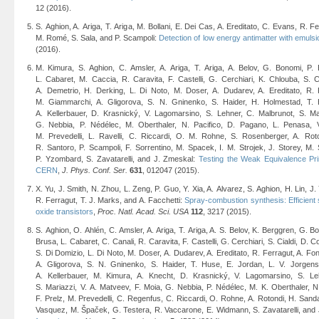
12 (2016).
S. Aghion, A. Ariga, T. Ariga, M. Bollani, E. Dei Cas, A. Ereditato, C. Evans, R. Fe
M. Romé, S. Sala, and P. Scampoli:
Detection of low energy antimatter with emuls
(2016).
M. Kimura, S. Aghion, C. Amsler, A. Ariga, T. Ariga, A. Belov, G. Bonomi, P. 
L. Cabaret, M. Caccia, R. Caravita, F. Castelli, G. Cerchiari, K. Chlouba, S. C
A. Demetrio, H. Derking, L. Di Noto, M. Doser, A. Dudarev, A. Ereditato, R. 
M. Giammarchi, A. Gligorova, S. N. Gninenko, S. Haider, H. Holmestad, T.
A. Kellerbauer, D. Krasnický, V. Lagomarsino, S. Lehner, C. Malbrunot, S. Ma
G. Nebbia, P. Nédélec, M. Oberthaler, N. Pacifico, D. Pagano, L. Penasa, V. 
M. Prevedelli, L. Ravelli, C. Riccardi, O. M. Rohne, S. Rosenberger, A. Rot
R. Santoro, P. Scampoli, F. Sorrentino, M. Spacek, I. M. Strojek, J. Storey, M.
P. Yzombard, S. Zavatarelli, and J. Zmeskal:
Testing the Weak Equivalence Pri
CERN
,
J. Phys. Conf. Ser.
631
, 012047 (2015).
X. Yu, J. Smith, N. Zhou, L. Zeng, P. Guo, Y. Xia, A. Alvarez, S. Aghion, H. Lin, J
R. Ferragut, T. J. Marks, and A. Facchetti:
Spray-combustion synthesis: Efficient 
oxide transistors
,
Proc. Natl. Acad. Sci. USA
112
, 3217 (2015).
S. Aghion, O. Ahlén, C. Amsler, A. Ariga, T. Ariga, A. S. Belov, K. Berggren, G. B
Brusa, L. Cabaret, C. Canali, R. Caravita, F. Castelli, G. Cerchiari, S. Cialdi, D. 
S. Di Domizio, L. Di Noto, M. Doser, A. Dudarev, A. Ereditato, R. Ferragut, A. 
A. Gligorova, S. N. Gninenko, S. Haider, T. Huse, E. Jordan, L. V. Jorgens
A. Kellerbauer, M. Kimura, A. Knecht, D. Krasnický, V. Lagomarsino, S. Le
S. Mariazzi, V. A. Matveev, F. Moia, G. Nebbia, P. Nédélec, M. K. Oberthaler, N. P
F. Prelz, M. Prevedelli, C. Regenfus, C. Riccardi, O. Rohne, A. Rotondi, H. Sanda
Vasquez, M. Špaček, G. Testera, R. Vaccarone, E. Widmann, S. Zavatarelli, and