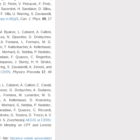
 D. Perini, V. Petracek, F. Prelz,
 Sacerdoti, H. Sandaker, D. Sillou,
. Villa, U. Warring, S. Zavatarelli,
opy in AEgIS
,
Can. J. Phys.
89
, 17
M. Byakov, L. Cabaret, A. Calloni,
assa, N. Djourelov, G. Drobychev,
i, A. Fontana, L. Formaro, M. G.
 T. Kaltenbacher, A. Kellerbauer,
C. Morhard, G. Nebbia, P. Nedelec,
aradawi, F. Quasso, C. Regenfus,
Stepanov, J. Storey, H. H. Stroke,
ing, S. Zavatarelli, A. Zenoni, and
at CERN
,
Physics Procedia
17
, 49
L. Cabaret, A. Calloni, C. Canali,
 Doser, G. Drobychev, A. Dudarev,
, A. Fontana, M. Lunardon, M. G.
A. Kellerbauer, D. Krasnicky,
. Morhard, G. Nebbia, P. Nedelec,
Qaradawi, F. Quasso, C. Riccardi,
troke, G. Testera, D. Trezzi, A. V.
D. S. Zvezhinskij:
AEGIS at CERN:
fth Meeting on CPT and Lorentz
F. Nie:
Vacancy-solute association