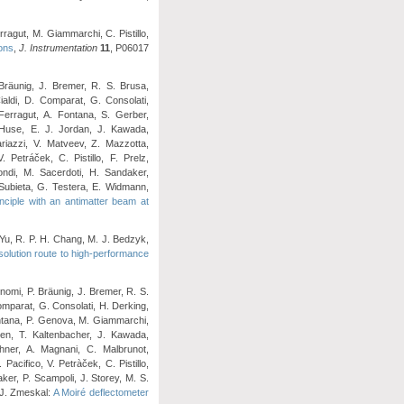
rragut, M. Giammarchi, C. Pistillo,
ions
,
J. Instrumentation
11
, P06017
Bräunig, J. Bremer, R. S. Brusa,
ialdi, D. Comparat, G. Consolati,
Ferragut, A. Fontana, S. Gerber,
 Huse, E. J. Jordan, J. Kawada,
riazzi, V. Matveev, Z. Mazzotta,
Petráček, C. Pistillo, F. Prelz,
ondi, M. Sacerdoti, H. Sandaker,
 Subieta, G. Testera, E. Widmann,
nciple with an antimatter beam at
. Yu, R. P. H. Chang, M. J. Bedzyk,
solution route to high-performance
onomi, P. Bräunig, J. Bremer, R. S.
Comparat, G. Consolati, H. Derking,
Fontana, P. Genova, M. Giammarchi,
en, T. Kaltenbacher, J. Kawada,
hner, A. Magnani, C. Malbrunot,
acifico, V. Petràček, C. Pistillo,
ker, P. Scampoli, J. Storey, M. S.
 J. Zmeskal:
A Moiré deflectometer